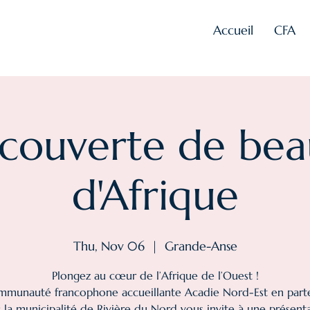
Accueil
CFA
écouverte de bea
d'Afrique
Thu, Nov 06
  |  
Grande-Anse
Plongez au cœur de l’Afrique de l’Ouest !
mmunauté francophone accueillante Acadie Nord-Est en parte
 la municipalité de Rivière du Nord vous invite à une présent