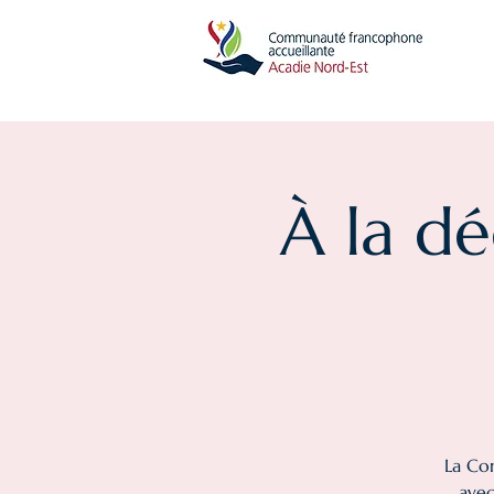
À la d
La Co
avec